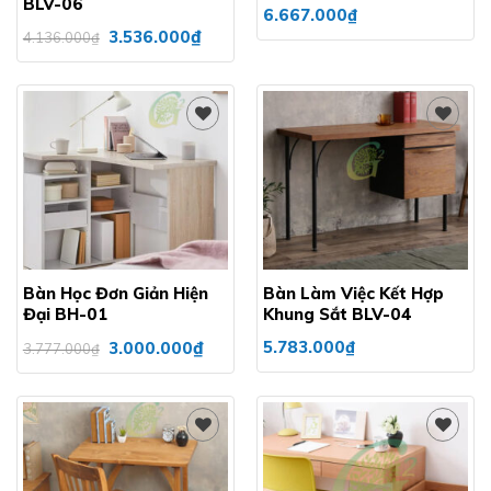
BLV-06
6.667.000
₫
Giá
Giá
₫
3.536.000
4.136.000
₫
gốc
hiện
là:
tại
4.136.000₫.
là:
3.536.000₫.
Add to
Add to
wishlist
wishlist
Bàn Học Đơn Giản Hiện
Bàn Làm Việc Kết Hợp
Đại BH-01
Khung Sắt BLV-04
Giá
Giá
₫
5.783.000
₫
3.000.000
3.777.000
₫
gốc
hiện
là:
tại
3.777.000₫.
là:
3.000.000₫.