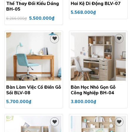
Thể Thay Đổi Kiểu Dáng
Hai Kệ Di Động BLV-07
BH-05
5.568.000
₫
Giá
Giá
₫
5.500.000
6.266.000
₫
gốc
hiện
là:
tại
6.266.000₫.
là:
5.500.000₫.
Add to
Add to
wishlist
wishlist
Bàn Làm Việc Cổ Điển Gỗ
Bàn Học Nhỏ Gọn Gỗ
Sồi BLV-08
Công Nghiệp BH-04
5.700.000
₫
3.800.000
₫