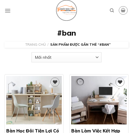
Skip
to
content
#ban
TRANG CHỦ
/
SẢN PHẨM ĐƯỢC GẮN THẺ “#BAN”
Add to
Add to
wishlist
wishlist
Bàn Học Đôi Tiện Lợi Có
Bàn Làm Việc Kết Hợp