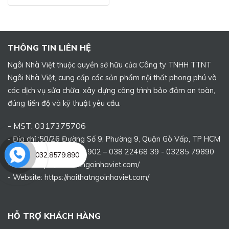
THÔNG TIN LIÊN HỆ
Ngôi Nhà Việt thuộc quyền sở hữu của Công ty TNHH TTNT
Ngôi Nhà Việt, cung cấp các sản phẩm nội thất phong phú và
các dịch vụ sửa chữa, xây dựng công trình bảo đảm an toàn,
đúng tiến độ và kỹ thuật yêu cầu.
- MST: 0317375706
- Địa chỉ :50/26 Đường Số 9, Phường 9, Quận Gò Vấp, TP HCM
- Điện thoại: 0975 313 902 – 038 22468 39 - 03285 79890
032.8579.890
- Email: https://noithatngoinhaviet.com/
- Website:
https://noithatngoinhaviet.com/
HỖ TRỢ KHÁCH HÀNG