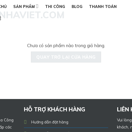
CHỦ
SẢN PHẨM
THI CÔNG
BLOG
THANH TOÁN
Ệ
Chưa có sản phẩm nào trong giỏ hàng.
QUAY TRỞ LẠI CỬA HÀNG
HỖ TRỢ KHÁCH HÀNG
LIÊN
ủa Công
Vui lòng
Hướng dẫn đặt hàng
ấp các
khách, n