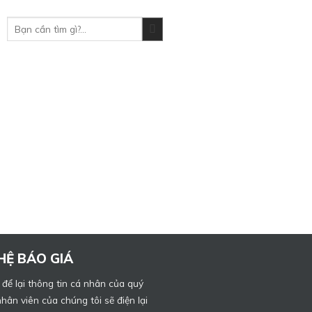
Tìm
kiếm:
 HỆ BÁO GIÁ
 để lại thông tin cá nhân của quý
hân viên của chúng tôi sẽ điện lại