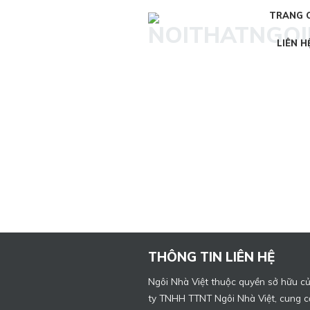
Skip
TRANG 
to
content
LIÊN H
THÔNG TIN LIÊN HỆ
Ngôi Nhà Việt thuộc quyền sở hữu c
ty TNHH TTNT Ngôi Nhà Việt, cung c