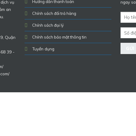
Hướng dẫn thanh toán
 dịch vụ
ngay sau
đảm an
Chính sách đổi trả hàng
ầu.
Chính sách đại lý
 9, Quận
Chính sách bảo mật thông tin
Tuyển dụng
468 39 -
m/
.com/
Copyright 2026 ©
gotrangtrihcm.com
| Duy trì bởi
gotrangtrihcm.co