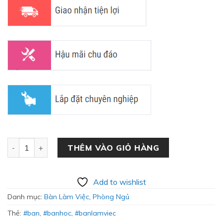
Bàn Làm Việc Kết Hợp Kệ Di Động BLV-02 số lượng
THÊM VÀO GIỎ HÀNG
Add to wishlist
Danh mục:
Bàn Làm Việc
,
Phòng Ngủ
Thẻ:
#ban
,
#banhoc
,
#banlamviec