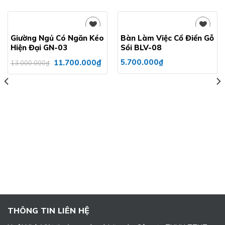
Giường Ngủ Có Ngăn Kéo
Bàn Làm Việc Cổ Điển Gỗ
Hiện Đại GN-03
Sồi BLV-08
Add to
Add to
Giá
Giá
₫
5.700.000
₫
11.700.000
13.000.000
₫
wishlist
wishlist
gốc
hiện
là:
tại
13.000.000₫.
là:
11.700.000₫.
THÔNG TIN LIÊN HỆ