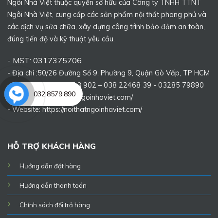
Ngôi Nhà Việt thuộc quyền sở hữu của Công ty TNHH TTNT
Ngôi Nhà Việt, cung cấp các sản phẩm nội thất phong phú và
các dịch vụ sửa chữa, xây dựng công trình bảo đảm an toàn,
đúng tiến độ và kỹ thuật yêu cầu.
- MST: 0317375706
- Địa chỉ :50/26 Đường Số 9, Phường 9, Quận Gò Vấp, TP HCM
- Điện thoại: 0975 313 902 – 038 22468 39 - 03285 79890
032.8579.890
- Email: https://noithatngoinhaviet.com/
- Website:
https://noithatngoinhaviet.com/
HỖ TRỢ KHÁCH HÀNG
Hướng dẫn đặt hàng
Hướng dẫn thanh toán
Chính sách đổi trả hàng