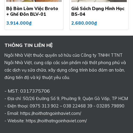
Bộ Bàn Làm Việc Broto
Giá Sách Dạng Hình Học
+ Ghế Đôn BLV-01
BS-04
3.914.000
₫
2.680.000
₫
THÔNG TIN LIÊN HỆ
Ngôi Nhà Việt thuộc quyền sở hữu của Công ty TNHH TTNT
Ngôi Nhà Việt, cung cấp các sản phẩm nội thất phong phú và
các dịch vụ sửa chữa, xây dựng công trình bảo đảm an toàn,
đúng tiến độ và kỹ thuật yêu cầu.
- MST: 0317375706
- Địa chỉ :50/26 Đường Số 9, Phường 9, Quận Gò Vấp, TP HCM
- Điện thoại: 0975 313 902 – 038 22468 39 - 03285 79890
- Email: https://noithatngoinhaviet.com/
- Website:
https://noithatngoinhaviet.com/