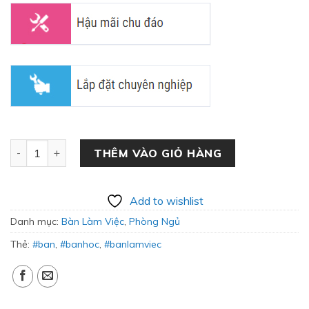
Bàn Làm Việc Gỗ Sồi Đơn Giản BLV-03 số lượng
THÊM VÀO GIỎ HÀNG
Add to wishlist
Danh mục:
Bàn Làm Việc
,
Phòng Ngủ
Thẻ:
#ban
,
#banhoc
,
#banlamviec