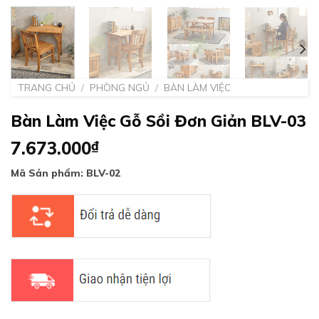
TRANG CHỦ
/
PHÒNG NGỦ
/
BÀN LÀM VIỆC
Bàn Làm Việc Gỗ Sồi Đơn Giản BLV-03
7.673.000
₫
Mã Sản phẩm: BLV-02