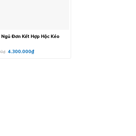
 Ngủ Đơn Kết Hợp Hộc Kéo
Giá
Giá
₫
4.300.000
00
₫
gốc
hiện
là:
tại
4.700.000₫.
là:
4.300.000₫.