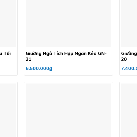
wishlist
wishlist
+
+
u Tối
Giường Ngủ Tích Hợp Ngăn Kéo GN-
Giường
21
20
6.500.000
₫
7.400.
Add to
Add to
wishlist
wishlist