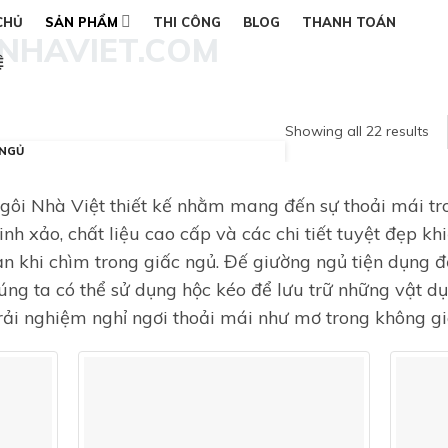
CHỦ
SẢN PHẨM
THI CÔNG
BLOG
THANH TOÁN
Ệ
Showing all 22 results
 NGỦ
gôi Nhà Việt thiết kế nhằm mang đến sự thoải mái t
inh xảo, chất liệu cao cấp và các chi tiết tuyệt đẹp kh
n khi chìm trong giấc ngủ. Đế giường ngủ tiện dụng đ
ng ta có thể sử dụng hộc kéo để lưu trữ những vật dụ
rải nghiệm nghỉ ngơi thoải mái như mơ trong không gi
Add to
Add to