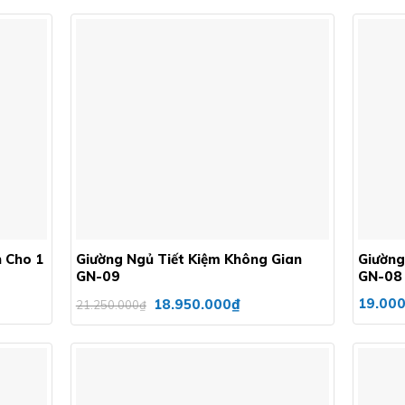
Add to
Add to
wishlist
wishlist
+
+
 Cho 1
Giường Ngủ Tiết Kiệm Không Gian
Giường
GN-09
GN-08
Giá
Giá
₫
19.000
18.950.000
21.250.000
₫
gốc
hiện
là:
tại
21.250.000₫.
là:
18.950.000₫.