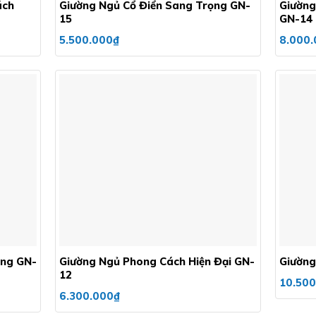
ách
Giường Ngủ Cổ Điển Sang Trọng GN-
Giường
15
GN-14
5.500.000
₫
8.000.
Add to
Add to
wishlist
wishlist
+
+
ọng GN-
Giường Ngủ Phong Cách Hiện Đại GN-
Giường
12
10.500
6.300.000
₫