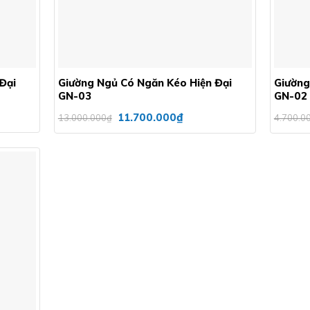
+
+
Đại
Giường Ngủ Có Ngăn Kéo Hiện Đại
Giường
GN-03
GN-02
Giá
Giá
₫
11.700.000
13.000.000
₫
4.700.0
gốc
hiện
là:
tại
13.000.000₫.
là:
11.700.000₫.
Add to
wishlist