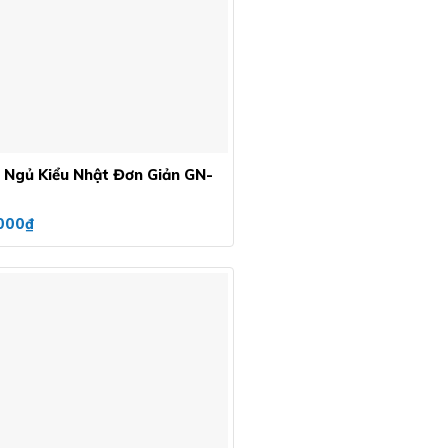
wishlist
 Ngủ Kiểu Nhật Đơn Giản GN-
000
₫
Add to
wishlist