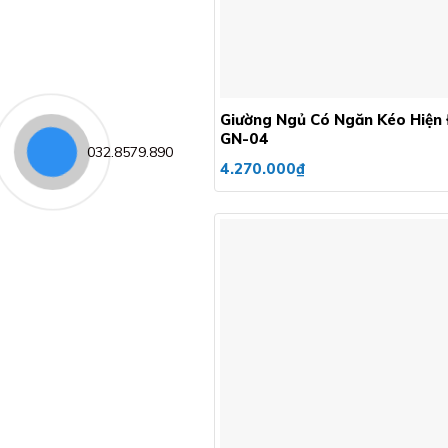
+
Giường Ngủ Có Ngăn Kéo Hiện 
GN-04
032.8579.890
4.270.000
₫
+