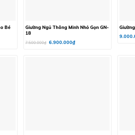
+
+
ho Bé
Giường Ngủ Thông Minh Nhỏ Gọn GN-
Giường
18
9.000.
Giá
Giá
₫
6.900.000
7.500.000
₫
gốc
hiện
là:
tại
7.500.000₫.
là:
6.900.000₫.
Add to
Add to
wishlist
wishlist
+
+