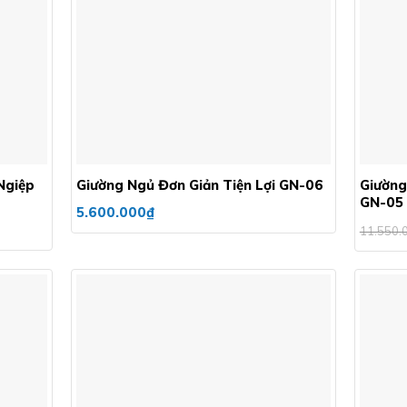
Add to
Add to
wishlist
wishlist
+
+
Ngiệp
Giường Ngủ Đơn Giản Tiện Lợi GN-06
Giường
GN-05
5.600.000
₫
11.550.
Add to
Add to
wishlist
wishlist