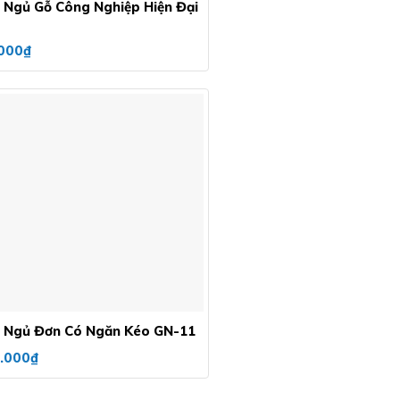
 Ngủ Gỗ Công Nghiệp Hiện Đại
000
₫
Add to
wishlist
 Ngủ Đơn Có Ngăn Kéo GN-11
.000
₫