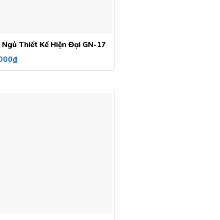
 Ngủ Thiết Kế Hiện Đại GN-17
000
₫
Add to
wishlist