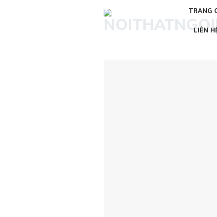
Skip
TRANG 
to
content
LIÊN H