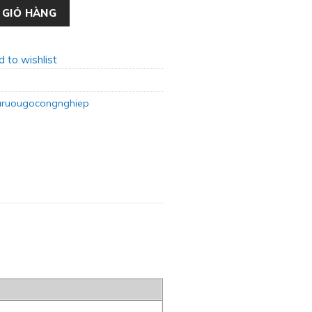
ose TR-01 số lượng
 GIỎ HÀNG
 to wishlist
turuougocongnghiep