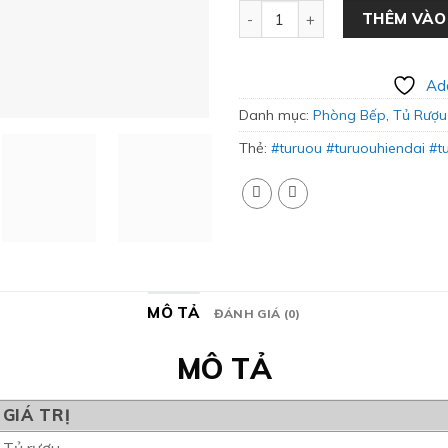
Tủ Rượu Gỗ Công Nghiệp Melr
THÊM VÀO
Add
Danh mục:
Phòng Bếp
,
Tủ Rượu
Thẻ:
#turuou #turuouhiendai #
MÔ TẢ
ĐÁNH GIÁ (0)
MÔ TẢ
GIÁ TRỊ