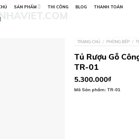
CHỦ
SẢN PHẨM
THI CÔNG
BLOG
THANH TOÁN
Ệ
TRANG CHỦ
/
PHÒNG BẾP
/
T
Tủ Rượu Gỗ Công
TR-01
Add to
wishlist
5.300.000
₫
Mã Sản phẩm: TR-01