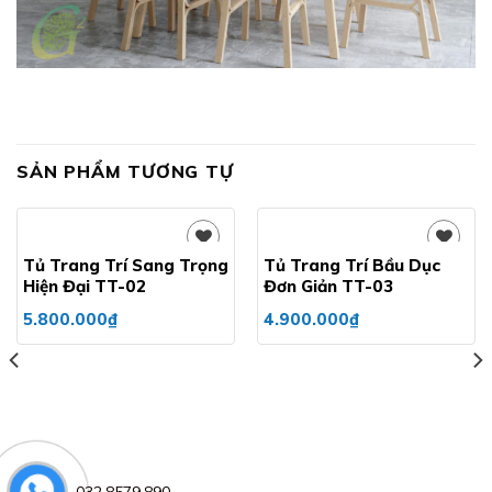
SẢN PHẨM TƯƠNG TỰ
Tủ Trang Trí Sang Trọng
Tủ Trang Trí Bầu Dục
Hiện Đại TT-02
Đơn Giản TT-03
Add to
Add to
5.800.000
₫
4.900.000
₫
wishlist
wishlist
032.8579.890