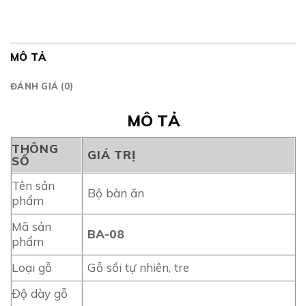
MÔ TẢ
ĐÁNH GIÁ (0)
MÔ TẢ
THÔNG
GIÁ TRỊ
SỐ
Tên sản
Bộ bàn ăn
phẩm
Mã sản
BA-08
phẩm
Loại gỗ
Gỗ sồi tự nhiên, tre
Độ dày gỗ