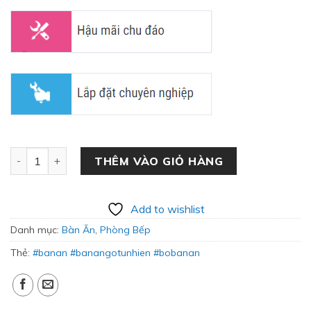
Bộ Bàn Ăn Gỗ Sồi Kết Hợp Tre Đan BA-08 số lượng
THÊM VÀO GIỎ HÀNG
Add to wishlist
Danh mục:
Bàn Ăn
,
Phòng Bếp
Thẻ:
#banan #banangotunhien #bobanan