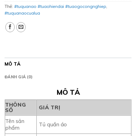
Thẻ:
#tuquanao #tuaohiendai #tuaogocongnghiep
,
#tuquanaocualua
MÔ TẢ
ĐÁNH GIÁ (0)
MÔ TẢ
THÔNG
GIÁ TRỊ
SỐ
Tên sản
Tủ quần áo
phẩm