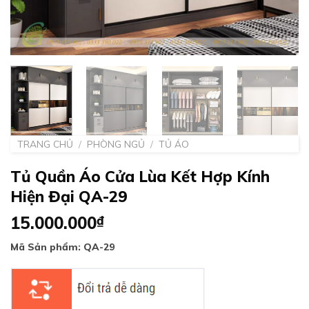
TRANG CHỦ
/
PHÒNG NGỦ
/
TỦ ÁO
Tủ Quần Áo Cửa Lùa Kết Hợp Kính
Hiện Đại QA-29
15.000.000
₫
Mã Sản phẩm: QA-29