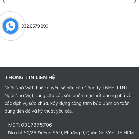
032.8579.890
THÔNG TIN LIÊN HỆ
Ngôi Nhà Việt thuộc quyền sở hữu của Công ty TNHH TTNT
Ngôi Nhà Việt, cung cấp các sản phẩm nội thất phong phú và
các dịch vụ sửa chữa, xây dựng công trình bảo đảm an toàn,
đúng tiến độ và kỹ thuật yêu cầu.
- MST: 0317375706
- Địa chỉ :50/26 Đường Số 9, Phường 9, Quận Gò Vấp, TP HCM