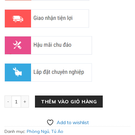
Tủ Quần Áo Cửa Lùa Kết Hợp Kính Hiện Đại QA-29 số lượn
THÊM VÀO GIỎ HÀNG
Add to wishlist
Danh mục:
Phòng Ngủ
,
Tủ Áo