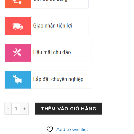
Tủ Giày Tiết Kiệm Diện Tích SC-03 số lượng
THÊM VÀO GIỎ HÀNG
Add to wishlist