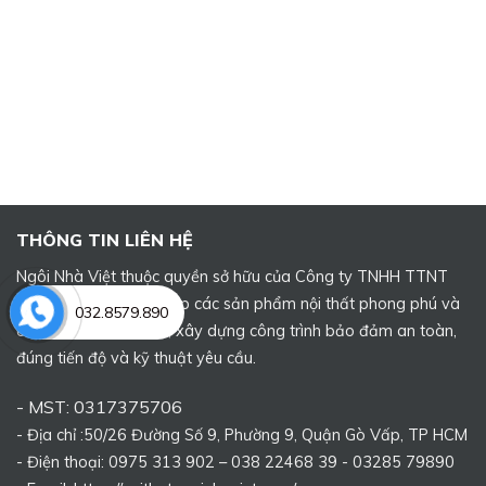
THÔNG TIN LIÊN HỆ
Ngôi Nhà Việt thuộc quyền sở hữu của Công ty TNHH TTNT
Ngôi Nhà Việt, cung cấp các sản phẩm nội thất phong phú và
032.8579.890
các dịch vụ sửa chữa, xây dựng công trình bảo đảm an toàn,
đúng tiến độ và kỹ thuật yêu cầu.
- MST: 0317375706
- Địa chỉ :50/26 Đường Số 9, Phường 9, Quận Gò Vấp, TP HCM
- Điện thoại: 0975 313 902 – 038 22468 39 - 03285 79890