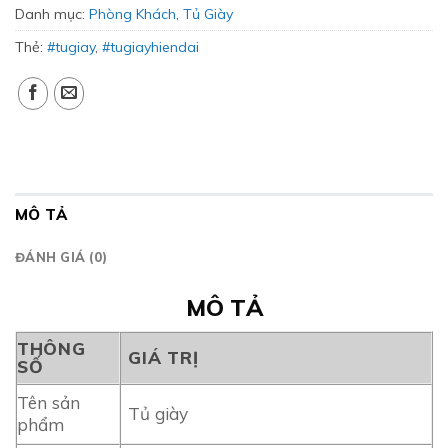
Danh mục:
Phòng Khách
,
Tủ Giày
Thẻ:
#tugiay
,
#tugiayhiendai
MÔ TẢ
ĐÁNH GIÁ (0)
MÔ TẢ
THÔNG
GIÁ TRỊ
SỐ
Tên sản
Tủ giày
phẩm