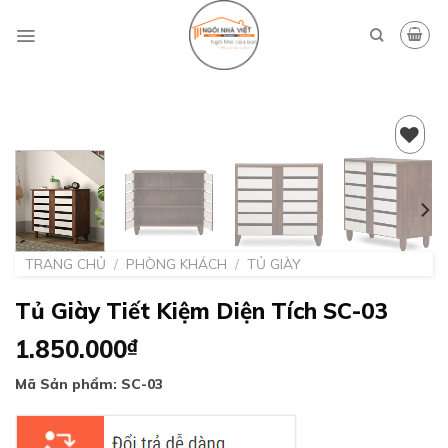
Skip
to
content
Add to
wishlist
TRANG CHỦ
/
PHÒNG KHÁCH
/
TỦ GIÀY
Tủ Giày Tiết Kiệm Diện Tích SC-03
1.850.000
₫
Mã Sản phẩm: SC-03