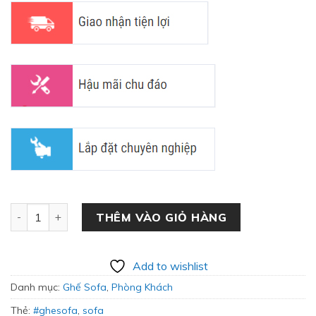
Sofa Hiện Đại Đẹp Giá Rẻ SF-04 số lượng
THÊM VÀO GIỎ HÀNG
Add to wishlist
Danh mục:
Ghế Sofa
,
Phòng Khách
Thẻ:
#ghesofa
,
sofa