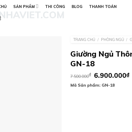
CHỦ
SẢN PHẨM
THI CÔNG
BLOG
THANH TOÁN
Ệ
TRANG CHỦ
/
PHÒNG NGỦ
/
Giường Ngủ Thô
GN-18
Add to
wishlist
Giá
6.900.000
₫
₫
7.500.000
gốc
Mã Sản phẩm: GN-18
là:
7.500.000₫
l