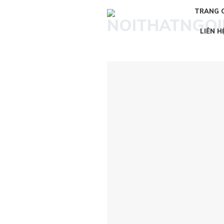
Skip
TRANG 
to
content
LIÊN H