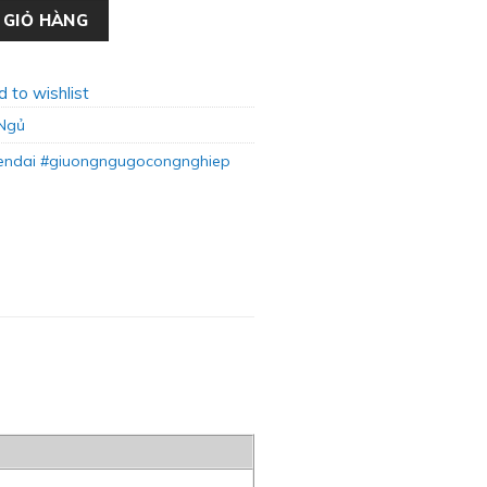
Gọn GN-18 số lượng
 GIỎ HÀNG
 to wishlist
Ngủ
endai #giuongngugocongnghiep