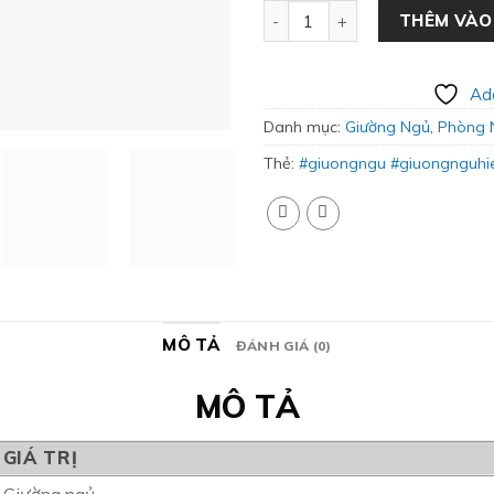
Giường Ngủ Thông Minh Nhỏ 
THÊM VÀO
Add
Danh mục:
Giường Ngủ
,
Phòng 
Thẻ:
#giuongngu #giuongnguhi
MÔ TẢ
ĐÁNH GIÁ (0)
MÔ TẢ
GIÁ TRỊ