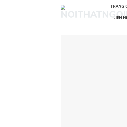
Skip
TRANG 
to
content
LIÊN H