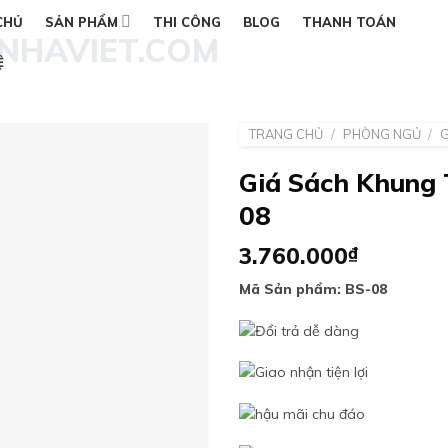
CHỦ
SẢN PHẨM
THI CÔNG
BLOG
THANH TOÁN
Ệ
TRANG CHỦ
/
PHÒNG NGỦ
/
G
Giá Sách Khung 
08
Add to
wishlist
3.760.000
₫
Mã Sản phẩm: BS-08