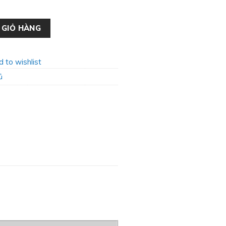
i BS-08 số lượng
 GIỎ HÀNG
 to wishlist
ủ