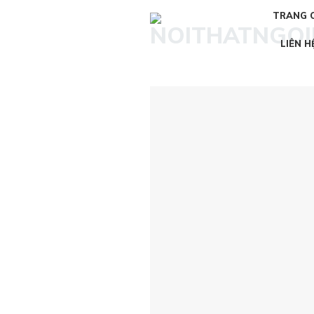
Skip
TRANG 
to
content
LIÊN H