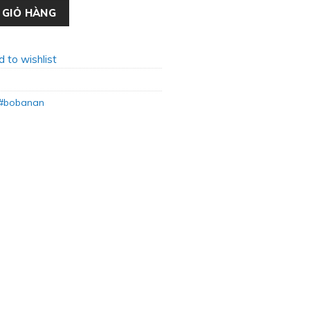
ện Đại BA-04 số lượng
 GIỎ HÀNG
 to wishlist
 #bobanan