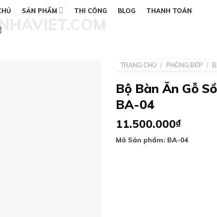
CHỦ
SẢN PHẨM
THI CÔNG
BLOG
THANH TOÁN
Ệ
TRANG CHỦ
/
PHÒNG BẾP
/
B
Bộ Bàn Ăn Gỗ Sồi
BA-04
Add to
wishlist
11.500.000
₫
Mã Sản phẩm: BA-04