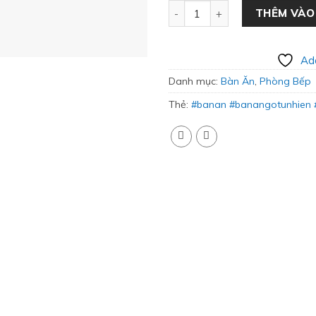
Bộ Bàn Ăn Gỗ Sồi Gia Đình Hi
THÊM VÀO
Add
Danh mục:
Bàn Ăn
,
Phòng Bếp
Thẻ:
#banan #banangotunhien