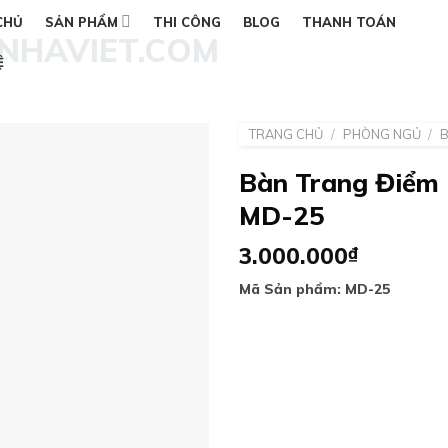
CHỦ
SẢN PHẨM
THI CÔNG
BLOG
THANH TOÁN
Ệ
TRANG CHỦ
/
PHÒNG NGỦ
/
Bàn Trang Điểm 
MD-25
Add to
wishlist
3.000.000
₫
Mã Sản phẩm: MD-25