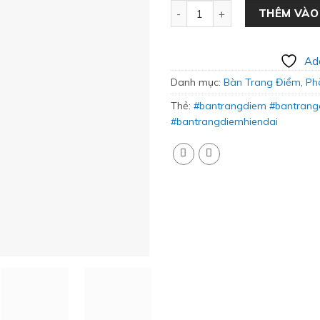
Bàn Trang Điểm Nhỏ Gọn Tiện
THÊM VÀO
Add
Danh mục:
Bàn Trang Điểm
,
Ph
Thẻ:
#bantrangdiem #bantran
#bantrangdiemhiendai