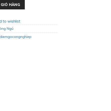
 Lợi MD-25 số lượng
 GIỎ HÀNG
 to wishlist
òng Ngủ
gdiemgocongnghiep