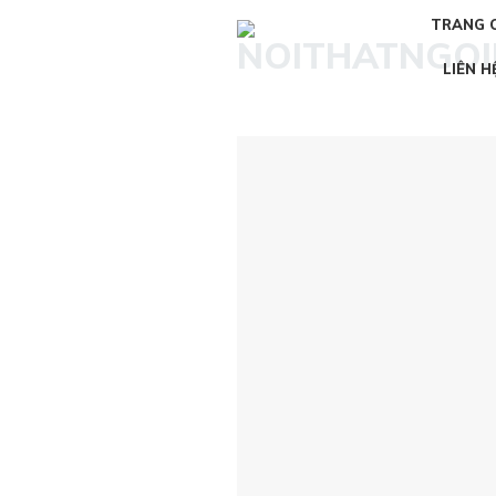
Skip
TRANG 
to
content
LIÊN H