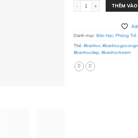
Bàn Học Có Giá Sách Hiện Đại
THÊM VÀO
Add
Danh mục:
Bàn Học
,
Phòng Trẻ
Thẻ:
#banhoc #banhocgocongng
#banhocdep
,
#banhoctreem