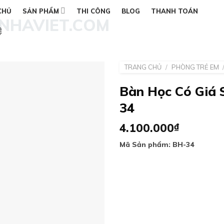
CHỦ
SẢN PHẨM
THI CÔNG
BLOG
THANH TOÁN
Ệ
TRANG CHỦ
/
PHÒNG TRẺ EM
Bàn Học Có Giá 
34
Add to
wishlist
4.100.000
₫
Mã Sản phẩm: BH-34