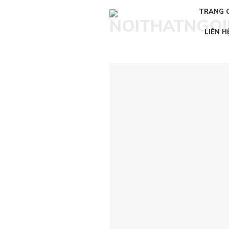
Skip
TRANG 
to
content
LIÊN H