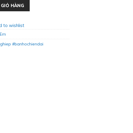
 BH-34 số lượng
 GIỎ HÀNG
 to wishlist
 Em
hiep #banhochiendai