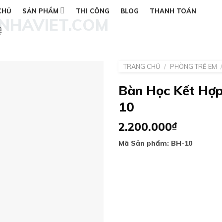
CHỦ
SẢN PHẨM
THI CÔNG
BLOG
THANH TOÁN
Ệ
TRANG CHỦ
/
PHÒNG TRẺ EM
Bàn Học Kết Hợp
10
Add to
wishlist
2.200.000
₫
Mã Sản phẩm: BH-10