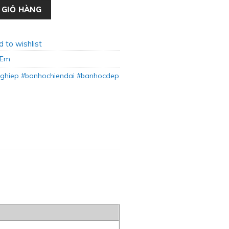
p BH-10 số lượng
 GIỎ HÀNG
 to wishlist
 Em
ghiep #banhochiendai #banhocdep