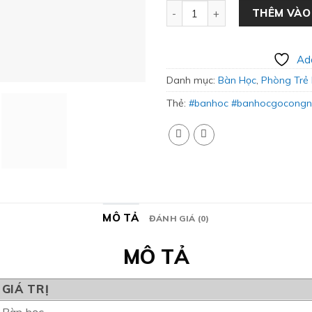
Bàn Học Kết Hợp Giá Sách Đẹ
THÊM VÀO
Add
Danh mục:
Bàn Học
,
Phòng Trẻ
Thẻ:
#banhoc #banhocgocongn
MÔ TẢ
ĐÁNH GIÁ (0)
MÔ TẢ
GIÁ TRỊ