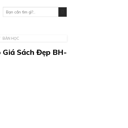
Tìm
kiếm:
/
BÀN HỌC
 Giá Sách Đẹp BH-