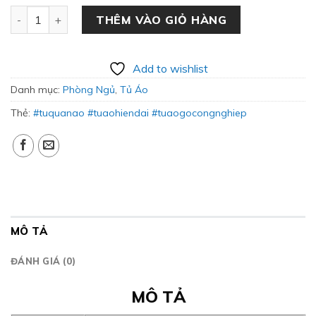
Tủ Quần Áo Kết Hợp Bàn Làm Việc QA-31 số lượng
THÊM VÀO GIỎ HÀNG
Add to wishlist
Danh mục:
Phòng Ngủ
,
Tủ Áo
Thẻ:
#tuquanao #tuaohiendai #tuaogocongnghiep
MÔ TẢ
ĐÁNH GIÁ (0)
MÔ TẢ