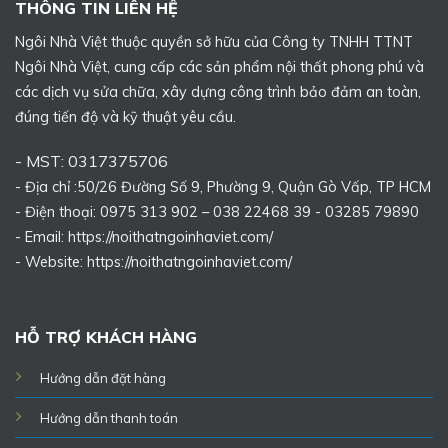
THÔNG TIN LIÊN HỆ
Ngôi Nhà Việt thuộc quyền sở hữu của Công ty TNHH TTNT
Ngôi Nhà Việt, cung cấp các sản phẩm nội thất phong phú và
các dịch vụ sửa chữa, xây dựng công trình bảo đảm an toàn,
đúng tiến độ và kỹ thuật yêu cầu.
- MST: 0317375706
- Địa chỉ :50/26 Đường Số 9, Phường 9, Quận Gò Vấp, TP HCM
- Điện thoại: 0975 313 902 – 038 22468 39 - 03285 79890
- Email: https://noithatngoinhaviet.com/
- Website:
https://noithatngoinhaviet.com/
HỖ TRỢ KHÁCH HÀNG
Hướng dẫn đặt hàng
Hướng dẫn thanh toán