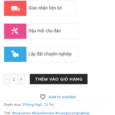
Tủ Quần Áo Gỗ Hiện Đại QA-20 số lượng
THÊM VÀO GIỎ HÀNG
Add to wishlist
Danh mục:
Phòng Ngủ
,
Tủ Áo
Thẻ:
#tuquanao #tuaohiendai #tuaogocongnghiep