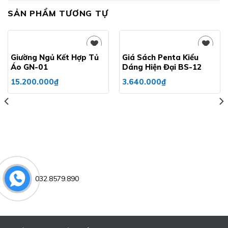
SẢN PHẨM TƯƠNG TỰ
Giường Ngủ Kết Hợp Tủ
Giá Sách Penta Kiểu
Áo GN-01
Dáng Hiện Đại BS-12
Add to
Add to
15.200.000
₫
3.640.000
₫
wishlist
wishlist
032.8579.890
.000₫.