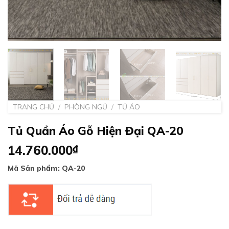
TRANG CHỦ
/
PHÒNG NGỦ
/
TỦ ÁO
Tủ Quần Áo Gỗ Hiện Đại QA-20
14.760.000
₫
Mã Sản phẩm: QA-20