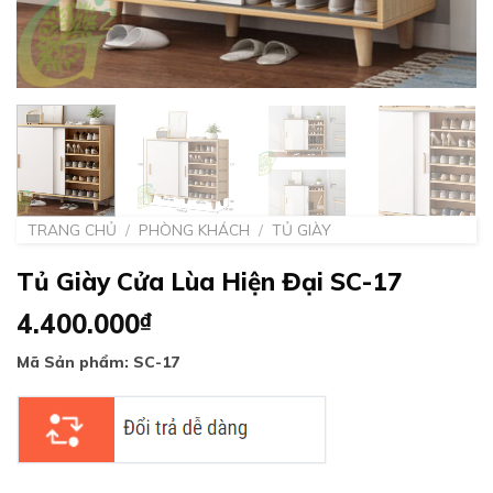
TRANG CHỦ
/
PHÒNG KHÁCH
/
TỦ GIÀY
Tủ Giày Cửa Lùa Hiện Đại SC-17
4.400.000
₫
Mã Sản phẩm: SC-17