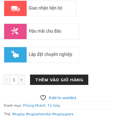
Tủ Giày Cửa Lùa Hiện Đại SC-17 số lượng
THÊM VÀO GIỎ HÀNG
Add to wishlist
Danh mục:
Phòng Khách
,
Tủ Giày
Thẻ:
#tugiay #tugiayhiendai #tugiaygiare