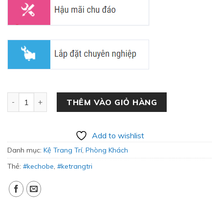
Kệ Trang Trí Cho Bé DS-07 số lượng
THÊM VÀO GIỎ HÀNG
Add to wishlist
Danh mục:
Kệ Trang Trí
,
Phòng Khách
Thẻ:
#kechobe
,
#ketrangtri