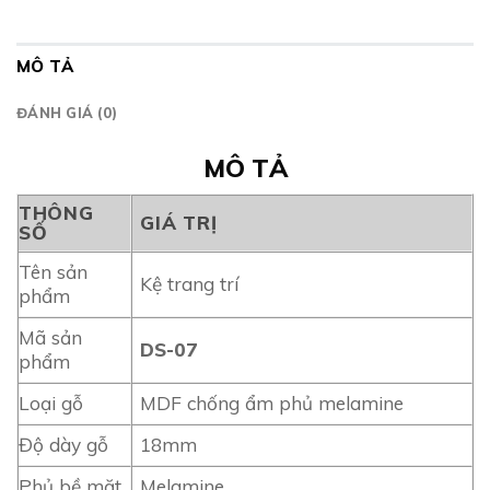
MÔ TẢ
ĐÁNH GIÁ (0)
MÔ TẢ
THÔNG
GIÁ TRỊ
SỐ
Tên sản
Kệ trang trí
phẩm
Mã sản
DS-07
phẩm
Loại gỗ
MDF chống ẩm phủ melamine
Độ dày gỗ
18mm
Phủ bề mặt
Melamine