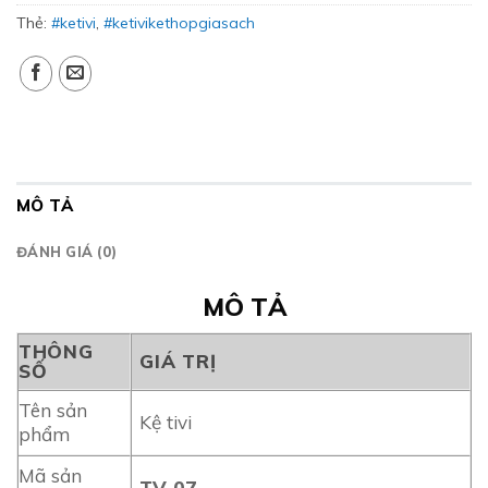
Thẻ:
#ketivi
,
#ketivikethopgiasach
MÔ TẢ
ĐÁNH GIÁ (0)
MÔ TẢ
THÔNG
GIÁ TRỊ
SỐ
Tên sản
Kệ tivi
phẩm
Mã sản
TV-07