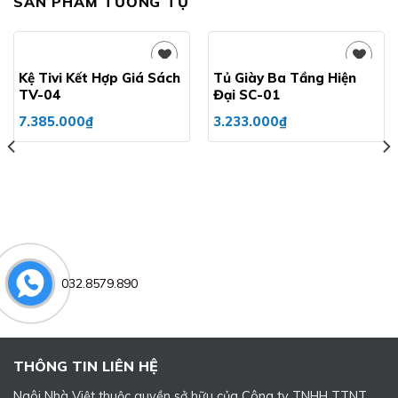
SẢN PHẨM TƯƠNG TỰ
Kệ Tivi Kết Hợp Giá Sách
Tủ Giày Ba Tầng Hiện
TV-04
Đại SC-01
Add to
Add to
7.385.000
₫
3.233.000
₫
wishlist
wishlist
032.8579.890
THÔNG TIN LIÊN HỆ
Ngôi Nhà Việt thuộc quyền sở hữu của Công ty TNHH TTNT