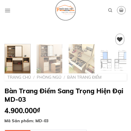
Skip
to
content
Add to
wishlist
TRANG CHỦ
/
PHÒNG NGỦ
/
BÀN TRANG ĐIỂM
Bàn Trang Điểm Sang Trọng Hiện Đại
MD-03
4.900.000
₫
Mã Sản phẩm: MD-03