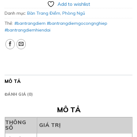
Add to wishlist
Danh mục:
Bàn Trang Điểm
,
Phòng Ngủ
Thẻ:
#bantrangdiem #bantrangdiemgocongnghiep
#bantrangdiemhiendai
MÔ TẢ
ĐÁNH GIÁ (0)
MÔ TẢ
THÔNG
GIÁ TRỊ
SỐ