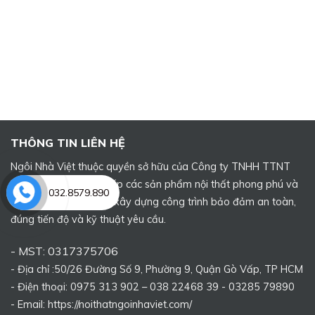
THÔNG TIN LIÊN HỆ
Ngôi Nhà Việt thuộc quyền sở hữu của Công ty TNHH TTNT
Ngôi Nhà Việt, cung cấp các sản phẩm nội thất phong phú và
032.8579.890
các dịch vụ sửa chữa, xây dựng công trình bảo đảm an toàn,
đúng tiến độ và kỹ thuật yêu cầu.
- MST: 0317375706
- Địa chỉ :50/26 Đường Số 9, Phường 9, Quận Gò Vấp, TP HCM
- Điện thoại: 0975 313 902 – 038 22468 39 - 03285 79890
- Email: https://noithatngoinhaviet.com/