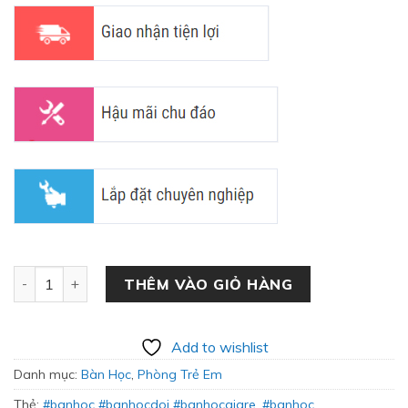
Bàn Học Đôi Trẻ Em Hiện Đại BH-39 số lượng
THÊM VÀO GIỎ HÀNG
Add to wishlist
Danh mục:
Bàn Học
,
Phòng Trẻ Em
Thẻ:
#banhoc #banhocdoi #banhocgiare
,
#banhoc