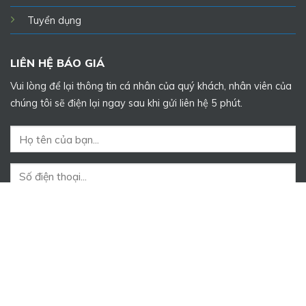
Tuyển dụng
LIÊN HỆ BÁO GIÁ
Vui lòng để lại thông tin cá nhân của quý khách, nhân viên của
chúng tôi sẽ điện lại ngay sau khi gửi liên hệ 5 phút.
Copyright 2026 ©
gotrangtrihcm.com
| Duy trì bởi