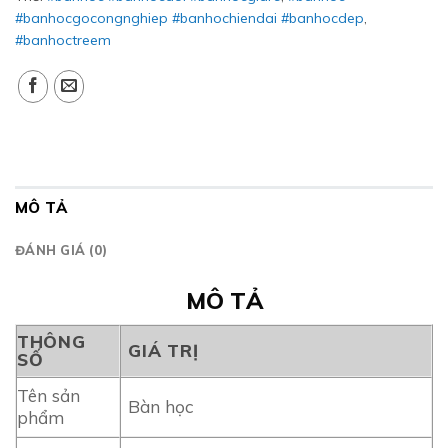
#banhocgocongnghiep #banhochiendai #banhocdep
,
#banhoctreem
MÔ TẢ
ĐÁNH GIÁ (0)
MÔ TẢ
THÔNG
GIÁ TRỊ
SỐ
Tên sản
Bàn học
phẩm