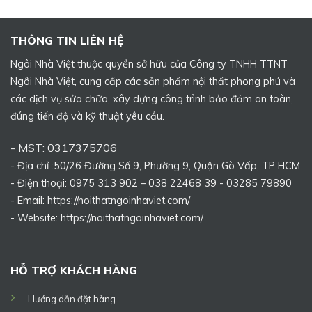
THÔNG TIN LIÊN HỆ
Ngôi Nhà Việt thuộc quyền sở hữu của Công ty TNHH TTNT
Ngôi Nhà Việt, cung cấp các sản phẩm nội thất phong phú và
các dịch vụ sửa chữa, xây dựng công trình bảo đảm an toàn,
đúng tiến độ và kỹ thuật yêu cầu.
- MST: 0317375706
- Địa chỉ :50/26 Đường Số 9, Phường 9, Quận Gò Vấp, TP HCM
- Điện thoại: 0975 313 902 – 038 22468 39 - 03285 79890
- Email: https://noithatngoinhaviet.com/
- Website:
https://noithatngoinhaviet.com/
HỖ TRỢ KHÁCH HÀNG
Hướng dẫn đặt hàng